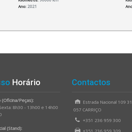
Kilometros:
Kil
2021
Ano:
Ano
sso
Horário
Contactos
 (Oficina/Peças):
Estrada Nacional 109 3
 Sexta: 8h30 - 13h00 e 14h00
057 CARRIÇO
0
+351 236 959 300
al (Stand):
+351 236 959 309