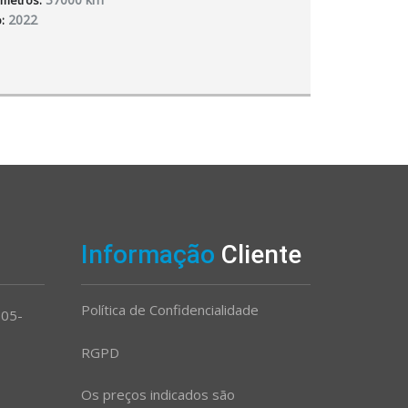
ometros:
2022
:
Informação
Cliente
Política de Confidencialidade
105-
RGPD
Os preços indicados são