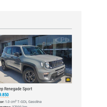
ep Renegade Sport
9.850
1.0 cm³ T-GDi, Gasolina
or:
37000 km