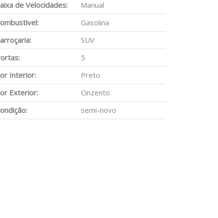
aixa de Velocidades:
Manual
ombustivel:
Gasolina
arroçaria:
SUV
ortas:
5
or Interior:
Preto
or Exterior:
Cinzento
ondição:
semi-novo