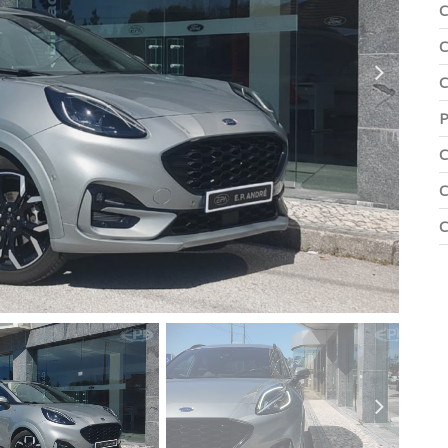
C
C
C
P
C
C
C