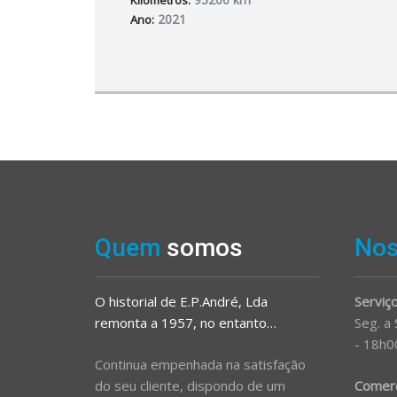
Kilometros:
2021
Ano:
Quem
somos
No
O historial de E.P.André, Lda
Serviço
remonta a 1957, no entanto…
Seg. a
- 18h0
Continua empenhada na satisfação
do seu cliente, dispondo de um
Comerci