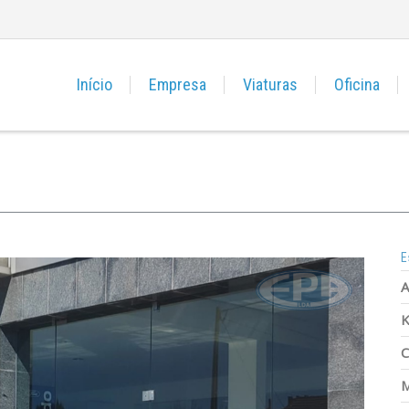
Início
Empresa
Viaturas
Oficina
E
A
K
C
M